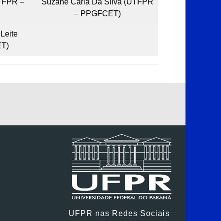
UTFPR –
Suzane Carla Da Silva (UTFPR
– PPGFCET)
 Leite
T)
UFPR nas Redes Sociais