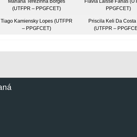
Mariana Terezinha Borges
Flavia Laisse Farias (
(UTFPR – PPGFCET)
PPGFCET)
Tiago Kamiensky Lopes (UTFPR
Priscila Keli Da Costa
– PPGFCET)
(UTFPR – PPGFCE
aná