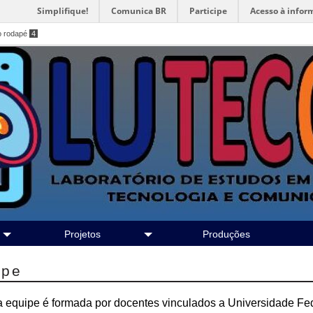
Simplifique!
Comunica BR
Participe
Acesso à infor
o rodapé
4
Projetos
Produções
ipe
 equipe é formada por docentes vinculados a Universidade Fe