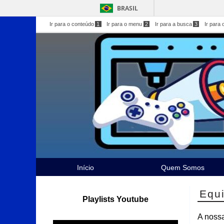
BRASIL
Ir para o conteúdo
1
Ir para o menu
2
Ir para a busca
3
Ir para 
Início
Quem Somos
Equ
Playlists Youtube
A nossa